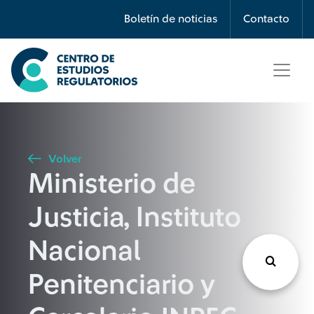
Búsqueda
Boletín de noticias
Contacto
Seleccione país
Tipo de artículo
Volver
Ministerio de
Buscar
Justicia, Instituto
Nacional
Penitenciario y