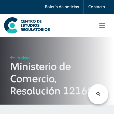
Búsqueda
Boletín de noticias
Contacto
Seleccione país
Tipo de artículo
Volver
Ministerio de
Buscar
Comercio,
Resolución 12169