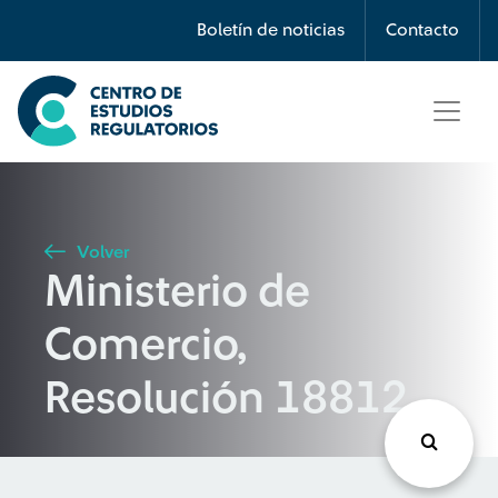
Búsqueda
Boletín de noticias
Contacto
Seleccione país
Tipo de artículo
Volver
Ministerio de
Buscar
Comercio,
Resolución 18812