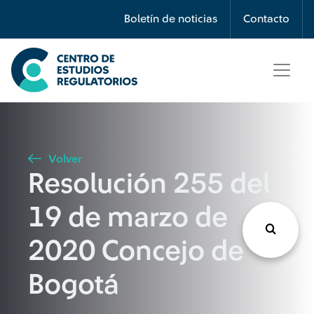
Búsqueda
Boletín de noticias
Contacto
Seleccione país
Tipo de artículo
Volver
Resolución 255 del
Buscar
19 de marzo de
2020 Concejo de
Bogotá