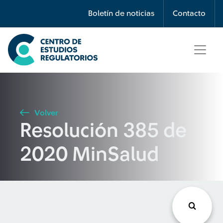
Búsqueda
Boletín de noticias
Contacto
Seleccione país
Tipo de artículo
Volver
Resolución 385 de
Buscar
2020 MinSalud