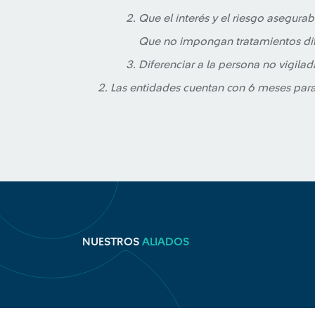
Que el interés y el riesgo asegur
Que no impongan tratamientos dif
Diferenciar a la persona no vigila
Las entidades cuentan con 6 meses para 
NUESTROS
ALIADOS