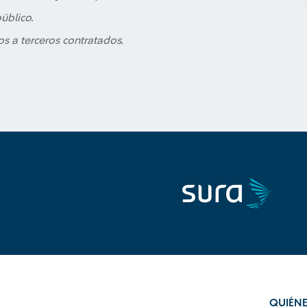
úblico.
os a terceros contratados.
QUIÉN