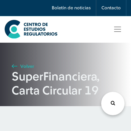
Búsqueda
Boletín de noticias
Contacto
Seleccione país
Tipo de artículo
Volver
SuperFinanciera,
Buscar
Carta Circular 19