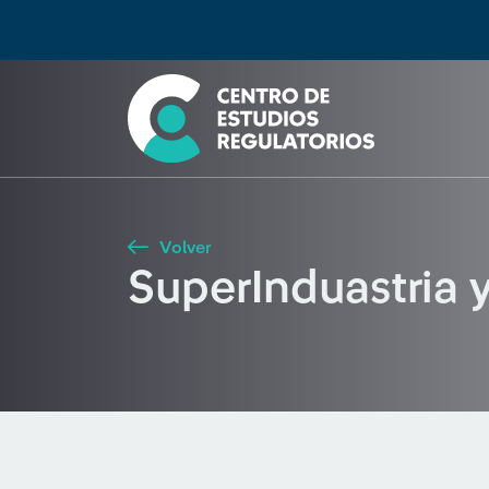
Búsqueda
Seleccione país
Tipo de artículo
Buscar
Volver
SuperInduastria 