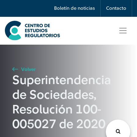
Búsqueda
Boletín de noticias
Contacto
Seleccione país
Tipo de artículo
Volver
Superintendencia
Buscar
de Sociedades,
Resolución 100-
005027 de 2020