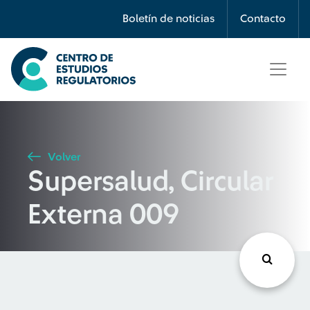
Búsqueda
Boletín de noticias
Contacto
Seleccione país
Tipo de artículo
Volver
Supersalud, Circular
Buscar
Externa 009