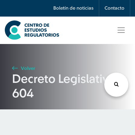
Búsqueda
Boletín de noticias
Contacto
Seleccione país
Tipo de artículo
Volver
Decreto Legislativo
Buscar
604