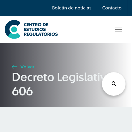
Búsqueda
Boletín de noticias
Contacto
Seleccione país
Tipo de artículo
Volver
Decreto Legislativo
Buscar
606