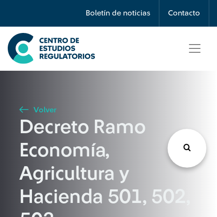
Búsqueda
Boletín de noticias
Contacto
Seleccione país
Tipo de artículo
Volver
Decreto Ramo
Buscar
Economía,
Agricultura y
Hacienda 501, 502,