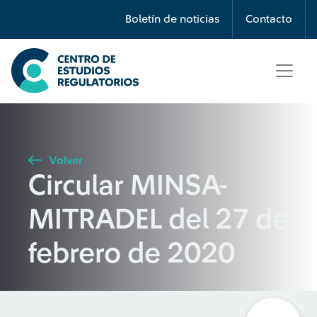
Búsqueda
Boletín de noticias
Contacto
Seleccione país
Tipo de artículo
Volver
Circular MINSA-
Buscar
MITRADEL del 27 de
febrero de 2020