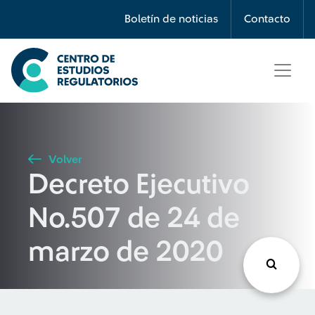
Búsqueda
Boletín de noticias
Contacto
Seleccione país
Tipo de artículo
Volver
Decreto Ejecutivo
Buscar
No.507 de 24 de
marzo de 2020