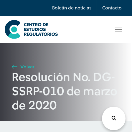
Búsqueda
Boletín de noticias
Contacto
Seleccione país
Tipo de artículo
Volver
Resolución No. DG-
Buscar
SSRP-010 de marzo
de 2020