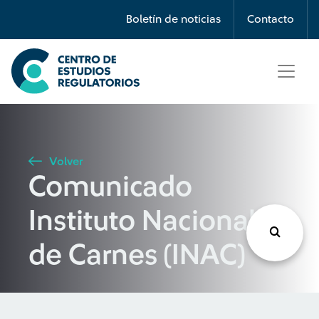
Búsqueda
Boletín de noticias
Contacto
Seleccione país
Tipo de artículo
Volver
Comunicado
Buscar
Instituto Nacional
de Carnes (INAC)