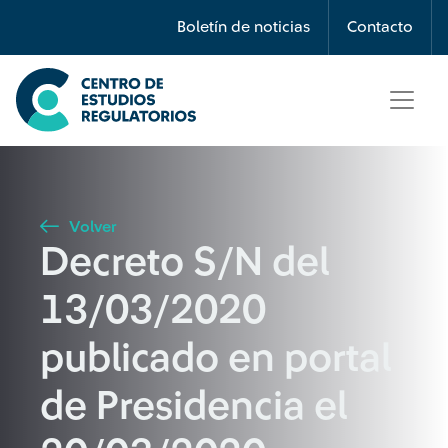
Búsqueda
Boletín de noticias
Contacto
Seleccione país
Tipo de artículo
Volver
Decreto S/N del
Buscar
13/03/2020
publicado en portal
de Presidencia el