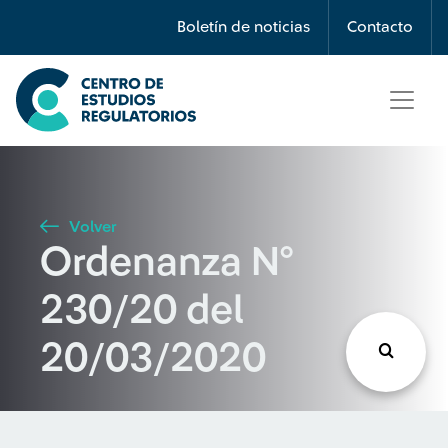
Búsqueda
Boletín de noticias
Contacto
Seleccione país
Tipo de artículo
Volver
Ordenanza N°
Buscar
230/20 del
20/03/2020