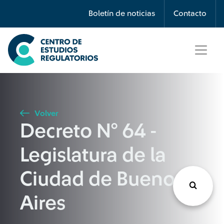
Búsqueda
Boletín de noticias
Contacto
Seleccione país
Tipo de artículo
Volver
Decreto N° 64 -
Buscar
Legislatura de la
Ciudad de Buenos
Aires