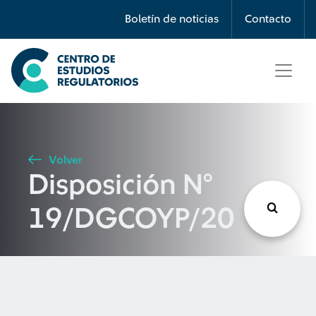
Búsqueda
Boletín de noticias
Contacto
Seleccione país
Tipo de artículo
Volver
Disposición N°
Buscar
19/DGCOYP/20