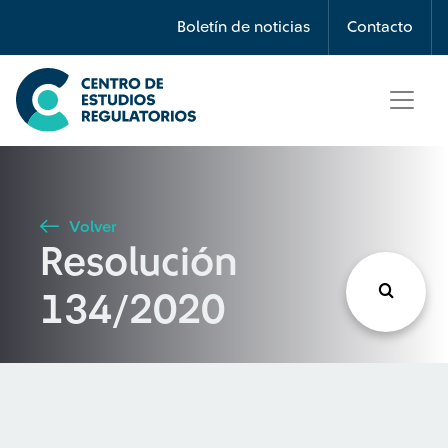
Búsqueda
Boletín de noticias
Contacto
Seleccione país
Tipo de artículo
Volver
Resolución
Buscar
134/2020