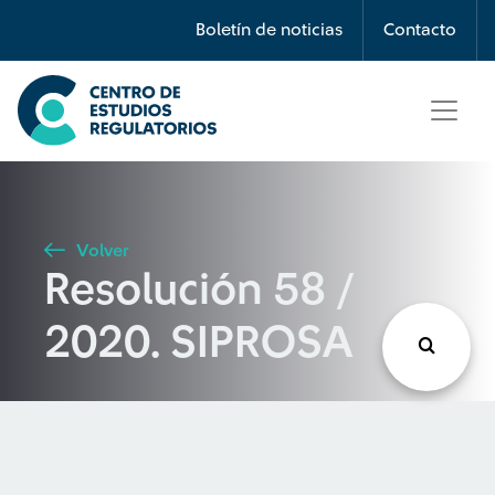
Búsqueda
Boletín de noticias
Contacto
Seleccione país
Tipo de artículo
Volver
Resolución 58 /
Buscar
2020. SIPROSA