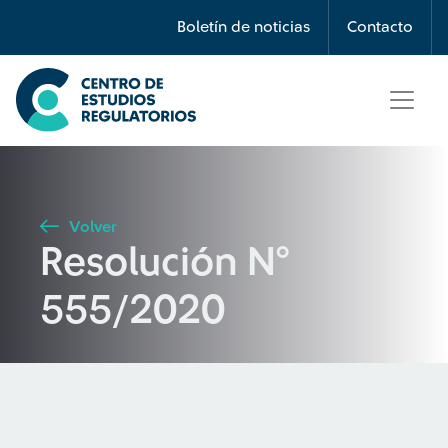
Búsqueda
Boletín de noticias
Contacto
Seleccione país
Tipo de artículo
Volver
Resolución N°
Buscar
555/2020