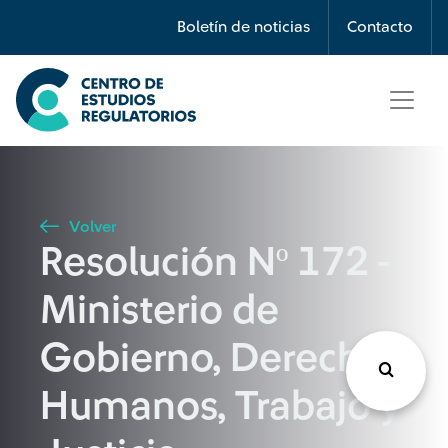
Búsqueda
Boletín de noticias
Contacto
Seleccione país
Tipo de artículo
Volver
Resolución Nº 172 -
Buscar
Ministerio de
Gobierno, Derechos
Humanos, Trabajo y