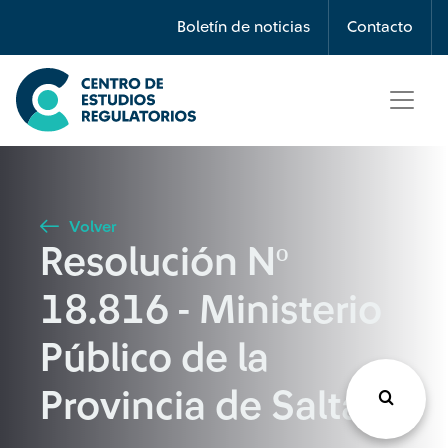
Búsqueda
Boletín de noticias
Contacto
Seleccione país
Tipo de artículo
Volver
Resolución Nº
Buscar
18.816 - Ministerio
Público de la
Provincia de Salta