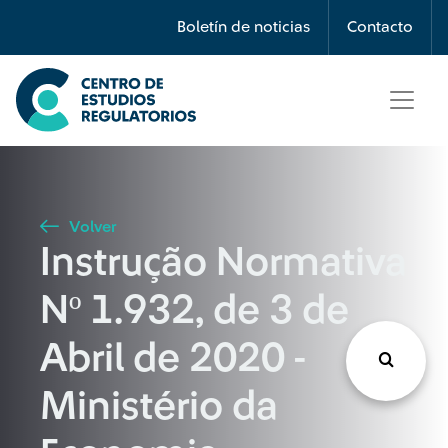
Búsqueda
Boletín de noticias
Contacto
Seleccione país
Tipo de artículo
Volver
Instrução Normativa
Buscar
Nº 1.932, de 3 de
Abril de 2020 -
Ministério da