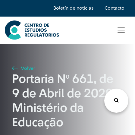
Búsqueda
Boletín de noticias
Contacto
Seleccione país
Tipo de artículo
Volver
Portaria Nº 661, de
Buscar
9 de Abril de 2020 -
Ministério da
Educação