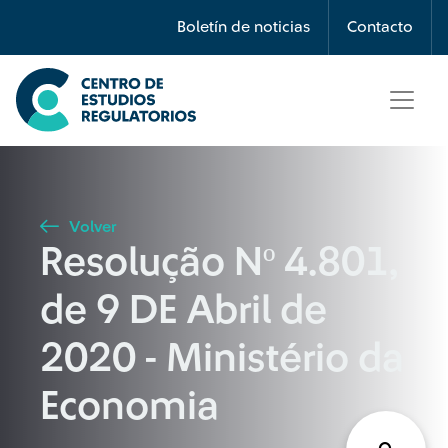
Búsqueda
Boletín de noticias
Contacto
Seleccione país
Tipo de artículo
Volver
Resolução Nº 4.801,
Buscar
de 9 DE Abril de
2020 - Ministério da
Economia