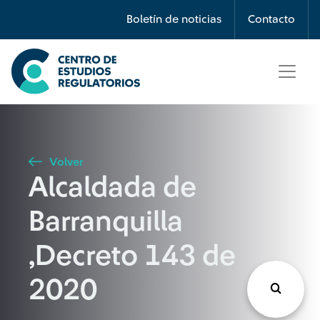
Búsqueda
Boletín de noticias
Contacto
Seleccione país
Tipo de artículo
Volver
Alcaldada de
Buscar
Barranquilla
,Decreto 143 de
2020