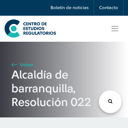
Búsqueda
Boletín de noticias
Contacto
Seleccione país
Tipo de artículo
Volver
Alcaldía de
Buscar
barranquilla,
Resolución 022