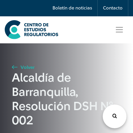
Búsqueda
Boletín de noticias
Contacto
Seleccione país
Tipo de artículo
Volver
Alcaldía de
Buscar
Barranquilla,
Resolución DSH N°
002