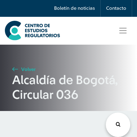
Búsqueda
Boletín de noticias
Contacto
Seleccione país
Tipo de artículo
Volver
Alcaldía de Bogotá,
Buscar
Circular 036