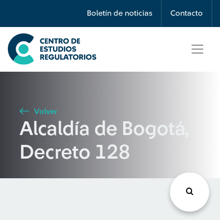
Búsqueda
Boletín de noticias
Contacto
Seleccione país
Tipo de artículo
Volver
Alcaldía de Bogotá,
Buscar
Decreto 128