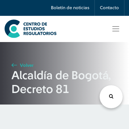
Búsqueda
Boletín de noticias
Contacto
Seleccione país
Tipo de artículo
Volver
Alcaldía de Bogotá,
Buscar
Decreto 81