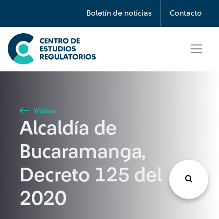
Búsqueda
Boletín de noticias
Contacto
Seleccione país
Tipo de artículo
Volver
Alcaldía de
Buscar
Bucaramanga,
Decreto 125 del
2020