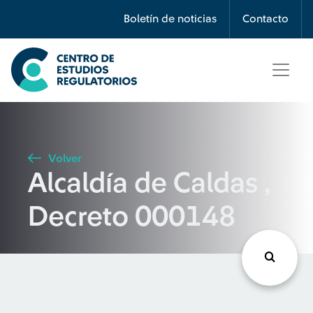
Búsqueda
Boletín de noticias
Contacto
Seleccione país
Tipo de artículo
Volver
Alcaldía de Caldas ,
Buscar
Decreto 000148