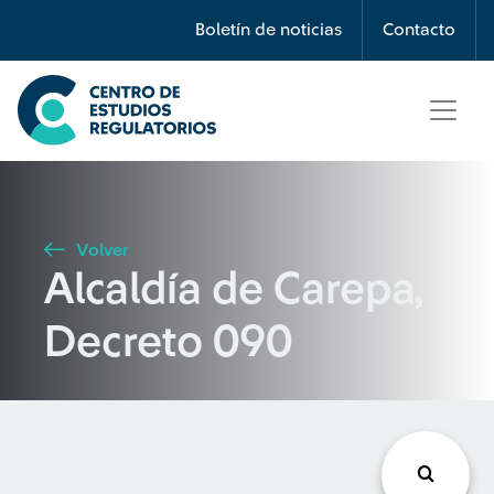
Búsqueda
Boletín de noticias
Contacto
Seleccione país
Tipo de artículo
Volver
Alcaldía de Carepa,
Buscar
Decreto 090