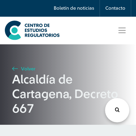
Búsqueda
Boletín de noticias
Contacto
Seleccione país
Tipo de artículo
Volver
Alcaldía de
Buscar
Cartagena, Decreto
667