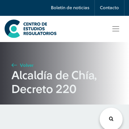
Búsqueda
Boletín de noticias
Contacto
Seleccione país
Tipo de artículo
Volver
Alcaldía de Chía,
Buscar
Decreto 220