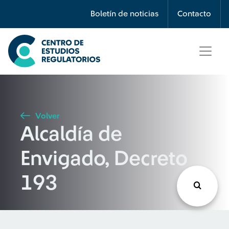
Búsqueda
Boletín de noticias
Contacto
Seleccione país
Tipo de artículo
Volver
Alcaldía de
Buscar
Envigado, Decreto
193