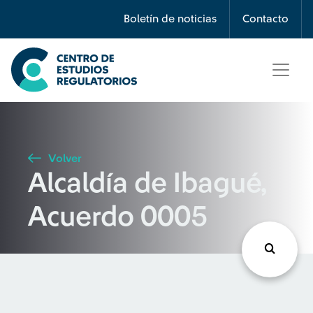
Búsqueda
Boletín de noticias
Contacto
Seleccione país
Tipo de artículo
Volver
Alcaldía de Ibagué,
Buscar
Acuerdo 0005