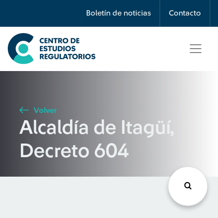
Búsqueda
Boletín de noticias
Contacto
Seleccione país
Tipo de artículo
Volver
Alcaldía de Itagüí,
Buscar
Decreto 604