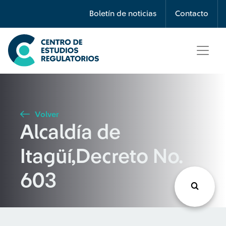
Búsqueda
Boletín de noticias
Contacto
Seleccione país
Tipo de artículo
Volver
Alcaldía de
Buscar
Itagüí,Decreto No.
603