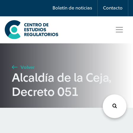
Búsqueda
Boletín de noticias
Contacto
Seleccione país
Tipo de artículo
Volver
Alcaldía de la Ceja,
Buscar
Decreto 051