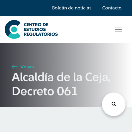
Búsqueda
Boletín de noticias
Contacto
Seleccione país
Tipo de artículo
Volver
Alcaldía de la Ceja,
Buscar
Decreto 061