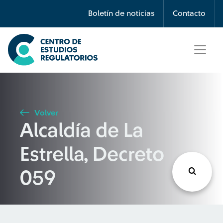
Búsqueda
Boletín de noticias
Contacto
Seleccione país
Tipo de artículo
Volver
Alcaldía de La
Buscar
Estrella, Decreto
059