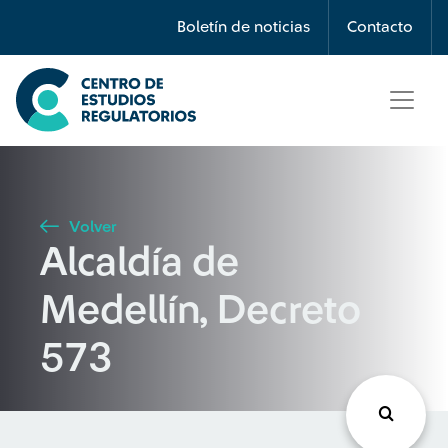
Búsqueda
Boletín de noticias
Contacto
Seleccione país
Tipo de artículo
Volver
Alcaldía de
Buscar
Medellín, Decreto
573