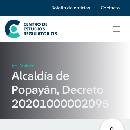
Búsqueda
Boletín de noticias
Contacto
Seleccione país
Tipo de artículo
Volver
Alcaldía de
Buscar
Popayán, Decreto
20201000002095